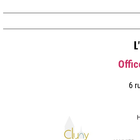
L
Offi
6 r