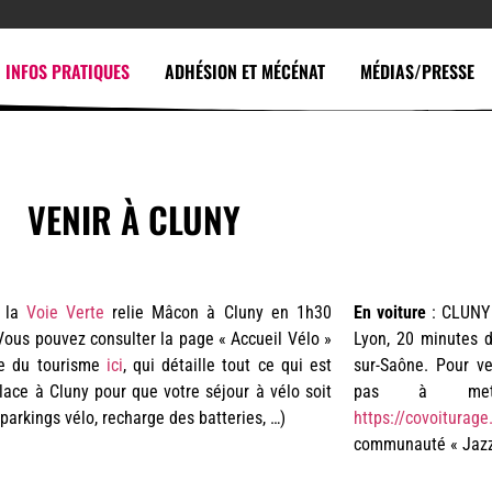
INFOS PRATIQUES
ADHÉSION ET MÉCÉNAT
MÉDIAS/PRESSE
VENIR À CLUNY
la
Voie Verte
relie Mâcon à Cluny en 1h30
En voiture
: CLUNY 
Vous pouvez consulter la page « Accueil Vélo »
Lyon, 20 minutes 
ice du tourisme
ici
, qui détaille tout ce qui est
sur-Saône. Pour ve
lace à Cluny pour que votre séjour à vélo soit
pas à mett
(parkings vélo, recharge des batteries, …)
https://covoiturag
communauté « Jazz