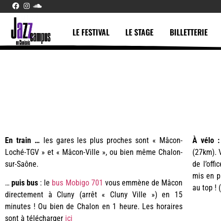
LE FESTIVAL
LE STAGE
BILLETTERIE
En train …
les gares les plus proches sont « Mâcon-
À vélo :
Loché-TGV » et « Mâcon-Ville », ou bien même Chalon-
(27km). 
sur-Saône.
de l’off
mis en p
…
puis bus
: le
bus Mobigo 701
vous emmène de Mâcon
au top ! 
directement à Cluny (arrêt « Cluny Ville ») en 15
minutes ! Ou bien de Chalon en 1 heure. Les horaires
sont à télécharger
ici