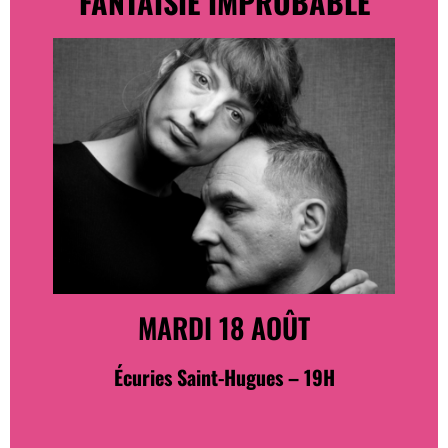
FANTAISIE IMPROBABLE
MARDI 18 AOÛT
Écuries Saint-Hugues – 19H