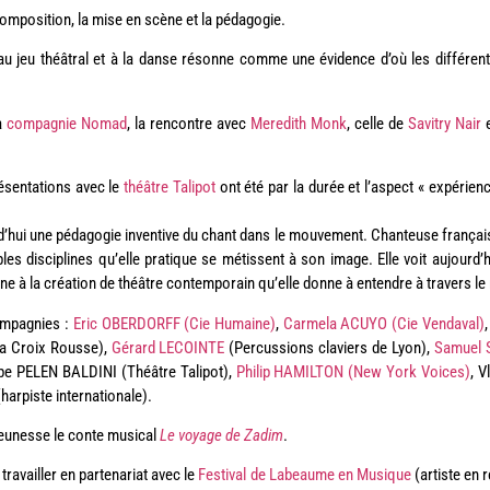
a composition, la mise en scène et la pédagogie.
 au jeu théâtral et à la danse résonne comme une évidence d’où les différent
a
compagnie Nomad
, la rencontre avec
Meredith Monk
, celle de
Savitry Nair
e
résentations avec le
théâtre Talipot
ont été par la durée et l’aspect « expérienc
d’hui une pédagogie inventive du chant dans le mouvement. Chanteuse français
es disciplines qu’elle pratique se métissent à son image. Elle voit aujourd’
ne à la création de théâtre contemporain qu’elle donne à entendre à travers l
compagnies :
Eric OBERDORFF (Cie Humaine)
,
Carmela ACUYO (Cie Vendaval)
la Croix Rousse),
Gérard LECOINTE
(Percussions claviers de Lyon),
Samuel 
ippe PELEN BALDINI (Théâtre Talipot),
Philip HAMILTON (New York Voices)
, 
harpiste internationale).
eunesse le conte musical
Le voyage de Zadim
.
ravailler en partenariat avec le
Festival de Labeaume en Musique
(artiste en r