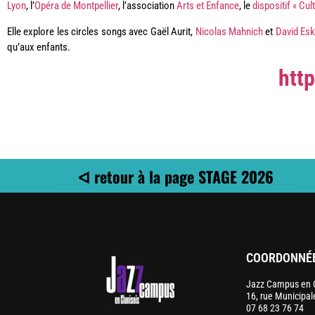
Lyon
, l’
Opéra de Montpellier
, l’association
Arts et Enfance
, le
dispositif « Cul
Elle explore les circles songs avec Gaël Aurit,
Nicolas Mahnich
et
David Es
qu’aux enfants.
http
ᐊ retour à la page STAGE 2026
COORDONNÉ
Jazz Campus en C
16, rue Municipa
07 68 23 76 74