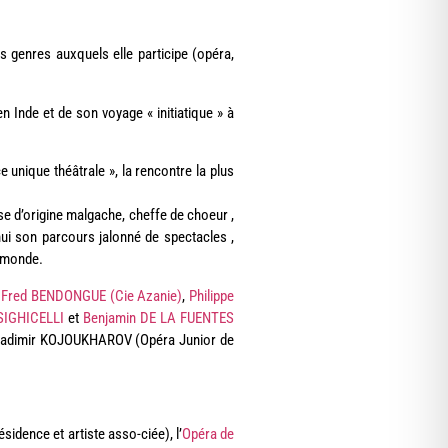
s genres auxquels elle participe (opéra,
n Inde et de son voyage « initiatique » à
e unique théâtrale », la rencontre la plus
e d’origine malgache, cheffe de choeur ,
hui son parcours jalonné de spectacles ,
e monde.
,
Fred BENDONGUE (Cie Azanie)
,
Philippe
SIGHICELLI
et
Benjamin DE LA FUENTES
Vladimir KOJOUKHAROV (Opéra Junior de
ésidence et artiste asso-ciée), l’
Opéra de