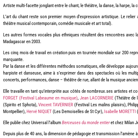
Artiste multi-facette jonglant entre le chant, le théâtre, la danse, la harpe, l
L’art du chant reste son premier moyen d’expression artistique. Le relier
théâtre musical contemporain, comédie musicale et art total).
Les autres formes vocales plus ethniques résultent des rencontres avec l
Madagascar en 2003.
Les cinq mois de travail en création puis en tournée mondiale sur 200 rep
marquante.
Par la danse et les différentes méthodes somatiques, elle développe aujour
harpiste et danseuse, aime à s’exprimer dans des spectacles où les multipl
concerts, performances, danse – théâtre de rue, allant de la musique ancien
Elle travaille en tant qu’interprète aux côtés de nombreux.ses artistes et 
FORGET (Festival Labeaume en musique)
,
Jean LACORNERIE
(Théâtre de 
(Spirito et Sphota),
Vincent TAVERNIER
(Festival Les malins plaisirs), Phil
Montpellier),
Hervé NIQUET
(Les Demoiselles de St Cyr),
Isabelle MORETTI
(
Elle publie chez Universal l’album
Berceuses du monde entier
et chez Milan J
Depuis plus de 40 ans, la dimension de pédagogie et transmission l’amène à t