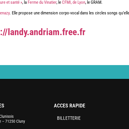
ture et santé »
, la
Ferme du Vinatier
, le
CFMI, de Lyon
, le GRAM.
kenazy
. Elle propose une dimension corpo-vocal dans les circles songs qu’ell
://landy.andriam.free.fr
ES
ACCES RAPIDE
lunisois
BILLETTERIE
le – 71250 Cluny