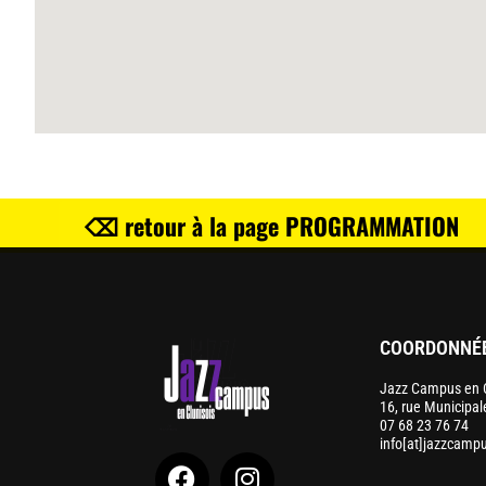
⌫ retour à la page PROGRAMMATION
COORDONNÉ
Jazz Campus en C
16, rue Municipa
07 68 23 76 74
info[at]jazzcampu