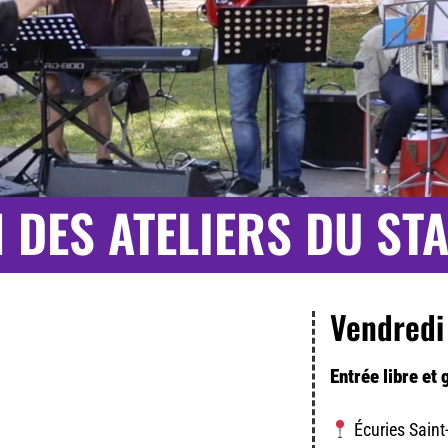
 DES ATELIERS DU ST
Vendredi
Entrée libre et 
Écuries Sain